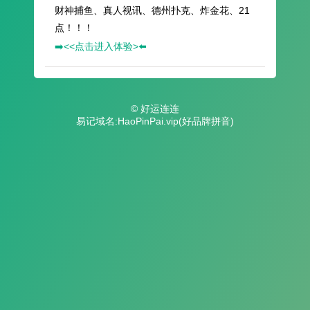
财神捕鱼、真人视讯、德州扑克、炸金花、21
点！！！
➡️<<点击进入体验>⬅️
© 好运连连
易记域名:HaoPinPai.vip(好品牌拼音)