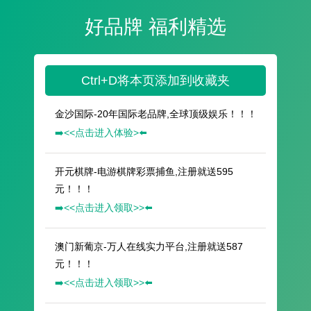
好品牌 福利精选
Ctrl+D将本页添加到收藏夹
金沙国际-20年国际老品牌,全球顶级娱乐！！！
➡️<<点击进入体验>⬅️
开元棋牌-电游棋牌彩票捕鱼,注册就送595
元！！！
➡️<<点击进入领取>>⬅️
澳门新葡京-万人在线实力平台,注册就送587
元！！！
➡️<<点击进入领取>>⬅️